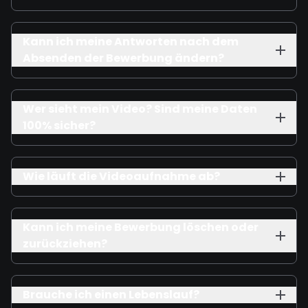
Kann ich meine Antworten nach dem
Absenden der Bewerbung ändern?
Wer sieht mein Video? Sind meine Daten
100% sicher?
Wie läuft die Videoaufnahme ab?
Kann ich meine Bewerbung löschen oder
zurückziehen?
Brauche ich einen Lebenslauf?