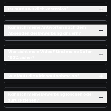
Ist nurdu wirklich kostenlos?
Kann ich meine Antworten nach dem
Absenden der Bewerbung ändern?
Wer sieht mein Video? Sind meine Daten
100% sicher?
Wie läuft die Videoaufnahme ab?
Kann ich meine Bewerbung löschen oder
zurückziehen?