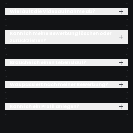
Wie läuft die Videoaufnahme ab?
Kann ich meine Bewerbung löschen oder
zurückziehen?
Brauche ich einen Lebenslauf?
Was passiert nach meiner Bewerbung?
Kann ich ein Profil anlegen?