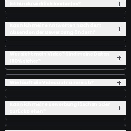
Ist nurdu wirklich kostenlos?
Kann ich meine Antworten nach dem
Absenden der Bewerbung ändern?
Wer sieht mein Video? Sind meine Daten
100% sicher?
Wie läuft die Videoaufnahme ab?
Kann ich meine Bewerbung löschen oder
zurückziehen?