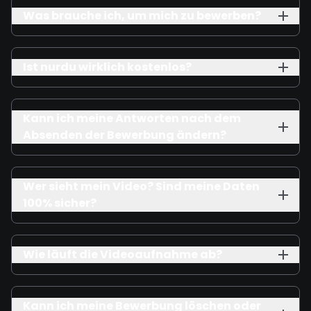
Was brauche ich, um mich zu bewerben?
Ist nurdu wirklich kostenlos?
Kann ich meine Antworten nach dem
Absenden der Bewerbung ändern?
Wer sieht mein Video? Sind meine Daten
100% sicher?
Wie läuft die Videoaufnahme ab?
Kann ich meine Bewerbung löschen oder