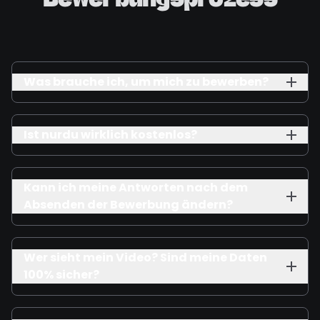
Bewerbungsprozess
Was brauche ich, um mich zu bewerben?
Ist nurdu wirklich kostenlos?
Kann ich meine Antworten nach dem
Absenden der Bewerbung ändern?
Wer sieht mein Video? Sind meine Daten
100% sicher?