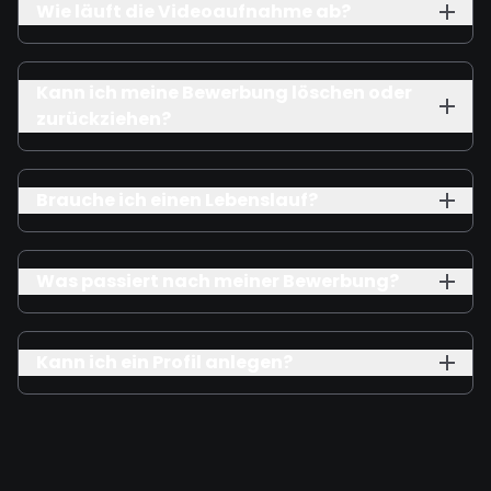
Wie läuft die Videoaufnahme ab?
Kann ich meine Bewerbung löschen oder
zurückziehen?
Brauche ich einen Lebenslauf?
Was passiert nach meiner Bewerbung?
Kann ich ein Profil anlegen?