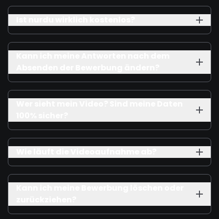
Ist nurdu wirklich kostenlos?
Kann ich meine Antworten nach dem
Absenden der Bewerbung ändern?
Wer sieht mein Video? Sind meine Daten
100% sicher?
Wie läuft die Videoaufnahme ab?
Kann ich meine Bewerbung löschen oder
zurückziehen?