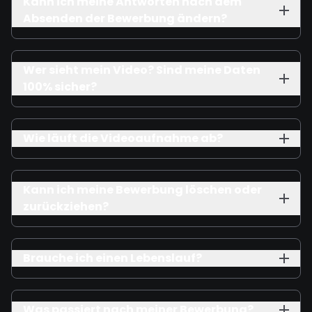
Kann ich meine Antworten nach dem
Absenden der Bewerbung ändern?
Wer sieht mein Video? Sind meine Daten
100% sicher?
Wie läuft die Videoaufnahme ab?
Kann ich meine Bewerbung löschen oder
zurückziehen?
Brauche ich einen Lebenslauf?
Was passiert nach meiner Bewerbung?