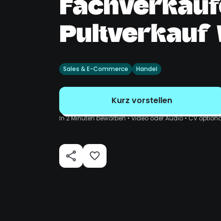
Fachverkäufe
Pultverkauf V
Sales & E-Commerce
Handel
Kurz vorstellen
In 2 Minuten beworben • Video oder Audio • CV optiona