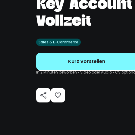
Key Account
Vollzeit
Sales & E-Commerce
Kurz vorstellen
In 2 Minuten beworben • Video oder Audio • CV optiona