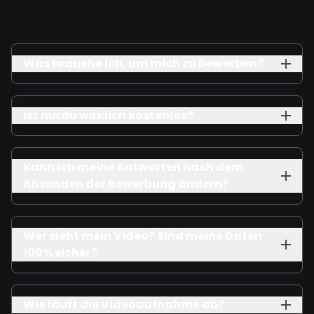
Was brauche ich, um mich zu bewerben?
Ist nurdu wirklich kostenlos?
Kann ich meine Antworten nach dem
Absenden der Bewerbung ändern?
Wer sieht mein Video? Sind meine Daten
100% sicher?
Wie läuft die Videoaufnahme ab?