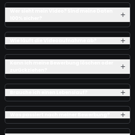
Wer sieht mein Video? Sind meine Daten
100% sicher?
Wie läuft die Videoaufnahme ab?
Kann ich meine Bewerbung löschen oder
zurückziehen?
Brauche ich einen Lebenslauf?
Was passiert nach meiner Bewerbung?