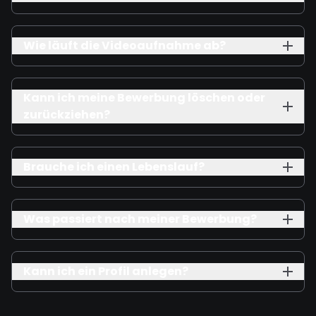
Wie läuft die Videoaufnahme ab?
Kann ich meine Bewerbung löschen oder
zurückziehen?
Brauche ich einen Lebenslauf?
Was passiert nach meiner Bewerbung?
Kann ich ein Profil anlegen?