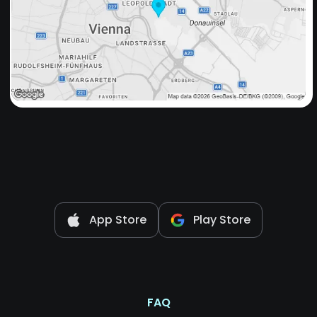
App Store
Play Store
FAQ