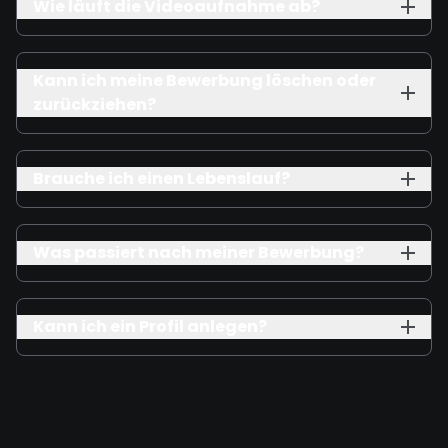
Wie läuft die Videoaufnahme ab?
Kann ich meine Bewerbung löschen oder
zurückziehen?
Brauche ich einen Lebenslauf?
Was passiert nach meiner Bewerbung?
Kann ich ein Profil anlegen?