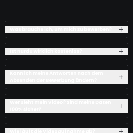
Was brauche ich, um mich zu bewerben?
Ist nurdu wirklich kostenlos?
Kann ich meine Antworten nach dem
Absenden der Bewerbung ändern?
Wer sieht mein Video? Sind meine Daten
100% sicher?
Wie läuft die Videoaufnahme ab?