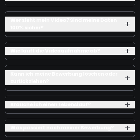
Wer sieht mein Video? Sind meine Daten
100% sicher?
Wie läuft die Videoaufnahme ab?
Kann ich meine Bewerbung löschen oder
zurückziehen?
Brauche ich einen Lebenslauf?
Was passiert nach meiner Bewerbung?