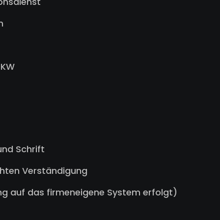
onsdienst
n
-PKW
nd Schrift
chten Verständigung
g auf das firmeneigene System erfolgt)