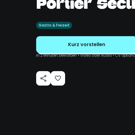
Portier Secu
Gastro & Freizeit
Kurz vorstellen
In 2 Minuten beworben • Video oder Audio • CV optiona