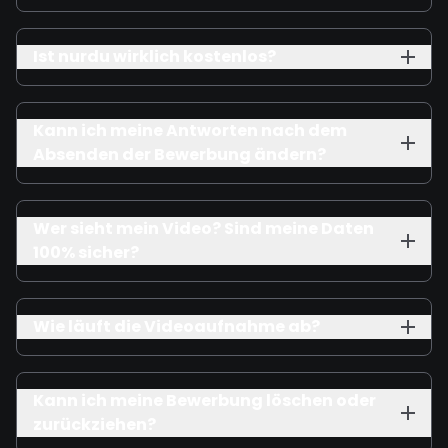
Ist nurdu wirklich kostenlos?
Kann ich meine Antworten nach dem
Absenden der Bewerbung ändern?
Wer sieht mein Video? Sind meine Daten
100% sicher?
Wie läuft die Videoaufnahme ab?
Kann ich meine Bewerbung löschen oder
zurückziehen?