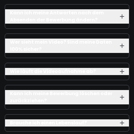
Kann ich meine Antworten nach dem
Absenden der Bewerbung ändern?
Wer sieht mein Video? Sind meine Daten
100% sicher?
Wie läuft die Videoaufnahme ab?
Kann ich meine Bewerbung löschen oder
zurückziehen?
Brauche ich einen Lebenslauf?