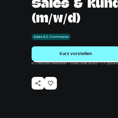
Sales & Kun
(m/w/d)
Sales & E-Commerce
Kurz vorstellen
In 2 Minuten beworben • Video oder Audio • CV optiona