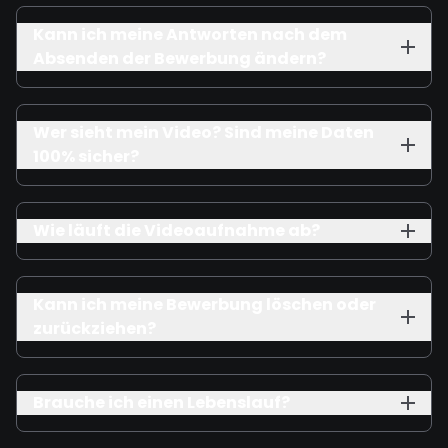
Kann ich meine Antworten nach dem
Absenden der Bewerbung ändern?
Wer sieht mein Video? Sind meine Daten
100% sicher?
Wie läuft die Videoaufnahme ab?
Kann ich meine Bewerbung löschen oder
zurückziehen?
Brauche ich einen Lebenslauf?