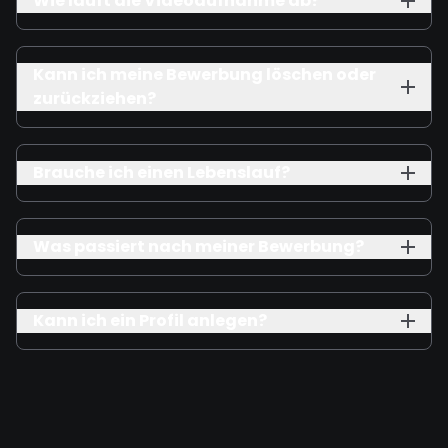
Wie läuft die Videoaufnahme ab?
Kann ich meine Bewerbung löschen oder
zurückziehen?
Brauche ich einen Lebenslauf?
Was passiert nach meiner Bewerbung?
Kann ich ein Profil anlegen?