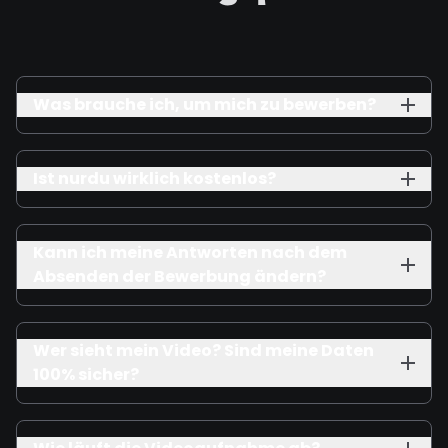
Was brauche ich, um mich zu bewerben?
Ist nurdu wirklich kostenlos?
Kann ich meine Antworten nach dem
Absenden der Bewerbung ändern?
Wer sieht mein Video? Sind meine Daten
100% sicher?