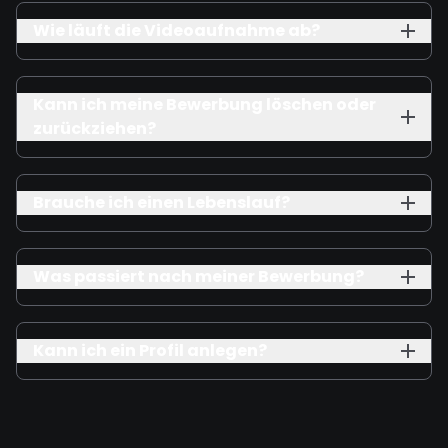
Wie läuft die Videoaufnahme ab?
Kann ich meine Bewerbung löschen oder
zurückziehen?
Brauche ich einen Lebenslauf?
Was passiert nach meiner Bewerbung?
Kann ich ein Profil anlegen?