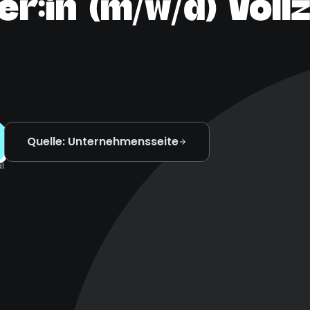
r:in (m/w/d) Voll
Quelle: Unternehmensseite
l