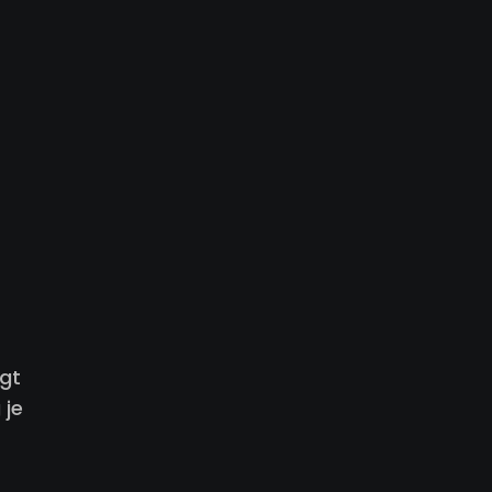
ägt
 je