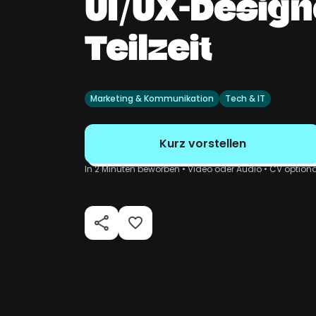
UI/UX-Designe
Teilzeit
Marketing & Kommunikation
Tech & IT
Kurz vorstellen
In 2 Minuten beworben • Video oder Audio • CV optiona