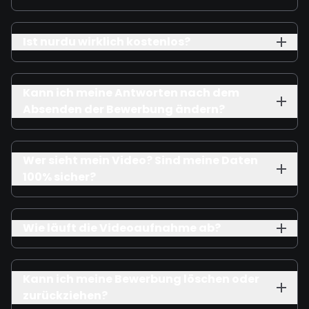
Ist nurdu wirklich kostenlos?
Kann ich meine Antworten nach dem
Absenden der Bewerbung ändern?
Wer sieht mein Video? Sind meine Daten
100% sicher?
Wie läuft die Videoaufnahme ab?
Kann ich meine Bewerbung löschen oder
zurückziehen?