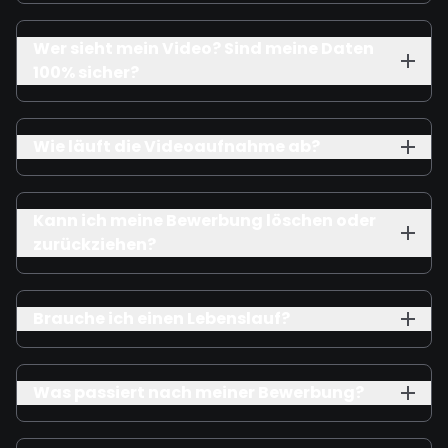
Wer sieht mein Video? Sind meine Daten
100% sicher?
Wie läuft die Videoaufnahme ab?
Kann ich meine Bewerbung löschen oder
zurückziehen?
Brauche ich einen Lebenslauf?
Was passiert nach meiner Bewerbung?