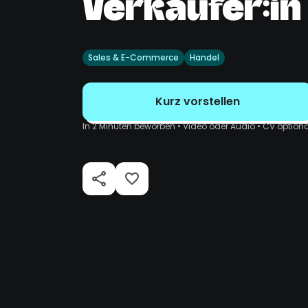
Verkäufer:in 
Sales & E-Commerce
Handel
Kurz vorstellen
In 2 Minuten beworben • Video oder Audio • CV optiona