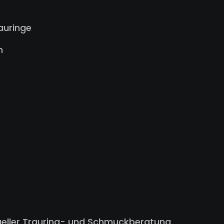
auringe
n
ueller Trauring- und Schmuckberatung