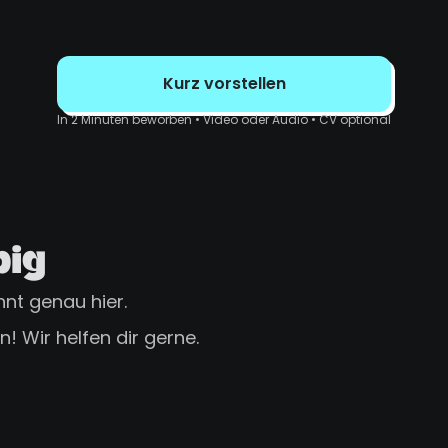
Kurz vorstellen
In 2 Minuten beworben • Video oder Audio • CV optional
big
nt genau hier.
! Wir helfen dir gerne.