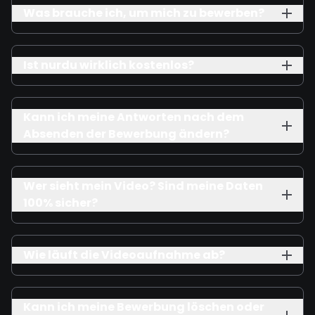
Was brauche ich, um mich zu bewerben?
Ist nurdu wirklich kostenlos?
Kann ich meine Antworten nach dem
Absenden der Bewerbung ändern?
Wer sieht mein Video? Sind meine Daten
100% sicher?
Wie läuft die Videoaufnahme ab?
Kann ich meine Bewerbung löschen oder