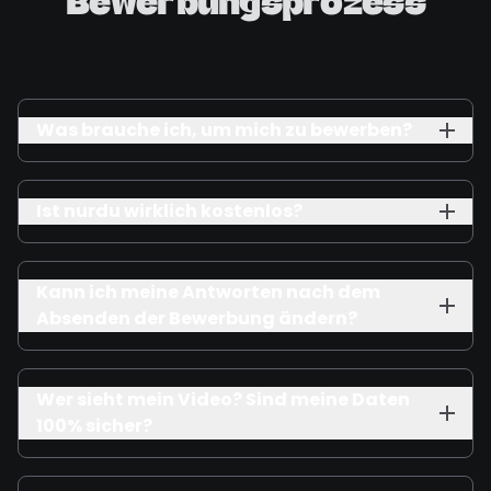
Bewerbungsprozess
Was brauche ich, um mich zu bewerben?
Ist nurdu wirklich kostenlos?
Kann ich meine Antworten nach dem
Absenden der Bewerbung ändern?
Wer sieht mein Video? Sind meine Daten
100% sicher?