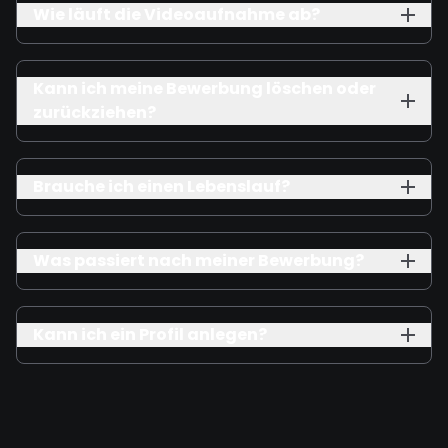
Wie läuft die Videoaufnahme ab?
Kann ich meine Bewerbung löschen oder
zurückziehen?
Brauche ich einen Lebenslauf?
Was passiert nach meiner Bewerbung?
Kann ich ein Profil anlegen?