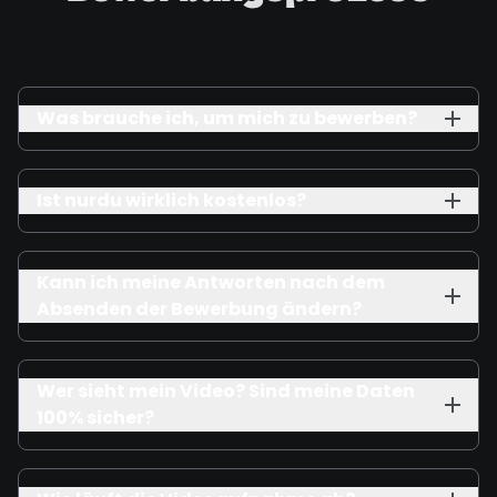
Was brauche ich, um mich zu bewerben?
Ist nurdu wirklich kostenlos?
Kann ich meine Antworten nach dem
Absenden der Bewerbung ändern?
Wer sieht mein Video? Sind meine Daten
100% sicher?