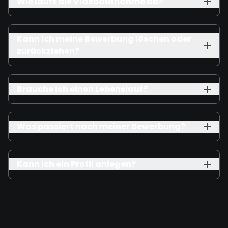
Wie läuft die Videoaufnahme ab?
Kann ich meine Bewerbung löschen oder
zurückziehen?
Brauche ich einen Lebenslauf?
Was passiert nach meiner Bewerbung?
Kann ich ein Profil anlegen?