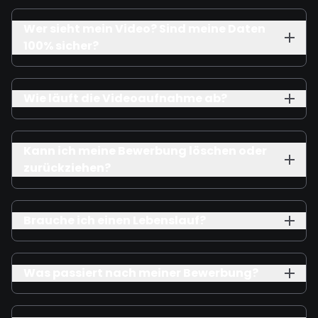
Wer sieht mein Video? Sind meine Daten
100% sicher?
Wie läuft die Videoaufnahme ab?
Kann ich meine Bewerbung löschen oder
zurückziehen?
Brauche ich einen Lebenslauf?
Was passiert nach meiner Bewerbung?