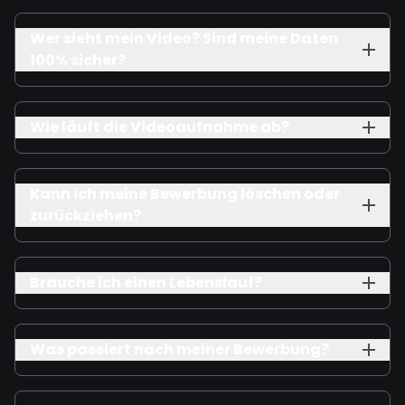
Wer sieht mein Video? Sind meine Daten
100% sicher?
Wie läuft die Videoaufnahme ab?
Kann ich meine Bewerbung löschen oder
zurückziehen?
Brauche ich einen Lebenslauf?
Was passiert nach meiner Bewerbung?