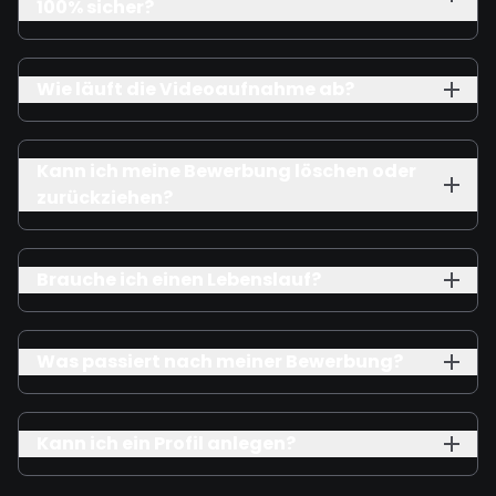
100% sicher?
Wie läuft die Videoaufnahme ab?
Kann ich meine Bewerbung löschen oder
zurückziehen?
Brauche ich einen Lebenslauf?
Was passiert nach meiner Bewerbung?
Kann ich ein Profil anlegen?