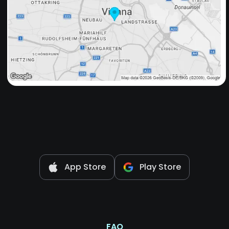
App Store
Play Store
FAQ