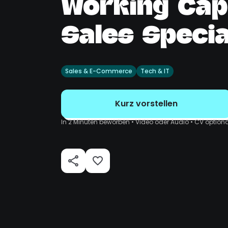
Working Capi
Sales Special
Sales & E-Commerce
Tech & IT
Kurz vorstellen
In 2 Minuten beworben • Video oder Audio • CV optiona