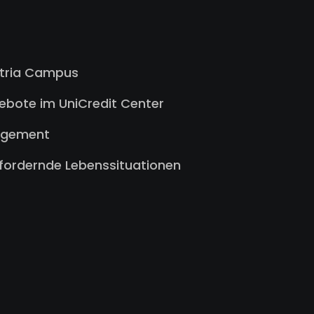
stria Campus
gebote im UniCredit Center
agement
sfordernde Lebenssituationen