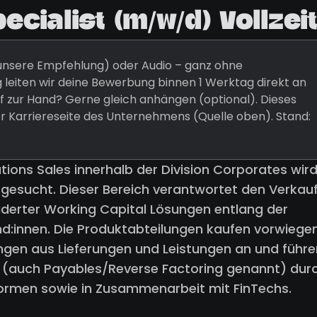
cialist (m/w/d) Vollzei
 (unsere Empfehlung) oder Audio – ganz ohne
 leiten wir deine Bewerbung binnen 1 Werktag direkt an
 zur Hand? Gerne gleich anhängen (optional). Dieses
er Karriereseite des Unternehmens (Quelle oben). Stand:
tions Sales innerhalb der Division Corporates wir
t gesucht. Dieser Bereich verantwortet den Verkau
derter Working Capital Lösungen entlang der
d:innen. Die Produktabteilungen kaufen vorwiege
ngen aus Lieferungen und Leistungen an und führe
 (auch Payables/Reverse Factoring genannt) durc
formen sowie in Zusammenarbeit mit FinTechs.