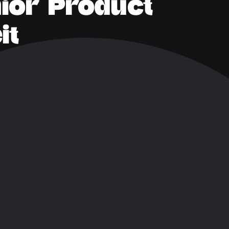
nior Product
it