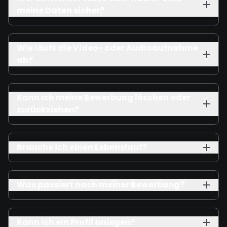
meine Daten sicher?
Wie läuft die Video- oder Audioaufnahme
ab?
Kann ich meine Bewerbung löschen oder
zurückziehen?
Brauche ich einen Lebenslauf?
Was passiert nach meiner Bewerbung?
Kann ich ein Profil anlegen?