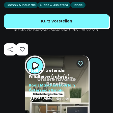
Technik & Industrie
Office & Assistenz
Handel
Kurz vorstellen
In 2 Minuten beworben • Video oder Audio • CV optional
Stellvertretender
Filialleiter (m/w/d)
Vollzeit / Wiener Neudorf
Boels Maschinenverleih
Österreich GmbH
2351
Wiener Neudorf