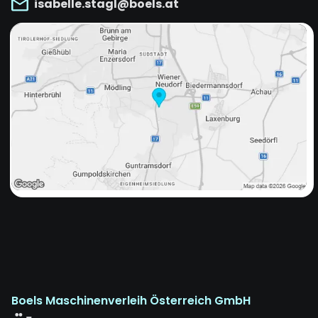
isabelle.stagl@boels.at
Boels Maschinenverleih Österreich GmbH