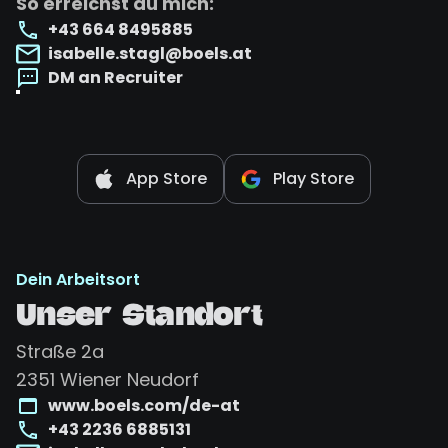
So erreichst du mich:
+43 664 8495885
isabelle.stagl@boels.at
DM an Recruiter
App Store
Play Store
Dein Arbeitsort
Unser Standort
Straße 2a
2351
Wiener Neudorf
www.boels.com/de-at
+43 2236 6885131