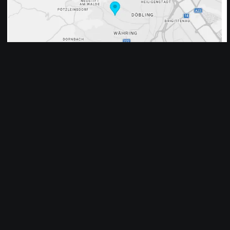
Tschüss Bewerbungsschreiben. Hallo Zukunft!
Gefördert durch das aws Programm "Preseed-Innovative
Solutions" Im Auftrag des Bundesministeriums für Wirtschaft,
Energie und Tourismus